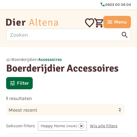
call
0623 00 06 04
Menu
Boerderijdier
Accessoires
Boerderijdier Accessoires
Filter
1
resultaten
Meest recent
Gekozen filters
Happy Home
Wis alle filters
merk