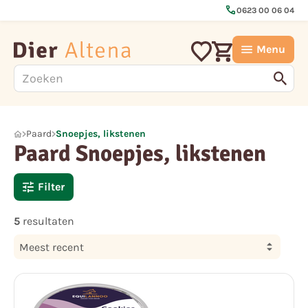
call
0623 00 06 04
Menu
Paard
Snoepjes, likstenen
Paard Snoepjes, likstenen
Filter
5
resultaten
Meest recent