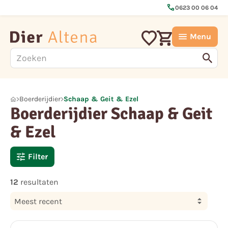
call
0623 00 06 04
Menu
Boerderijdier
Schaap & Geit & Ezel
Boerderijdier Schaap & Geit
& Ezel
Filter
12
resultaten
Meest recent