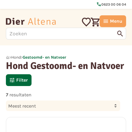
call
0623 00 06 04
Menu
Hond
Gestoomd- en Natvoer
Hond Gestoomd- en Natvoer
Filter
7
resultaten
Meest recent