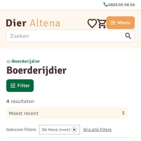
call
0623 00 06 04
Menu
Boerderijdier
Boerderijdier
Filter
4
resultaten
Meest recent
Gekozen filters
De Heus
Wis alle filters
merk