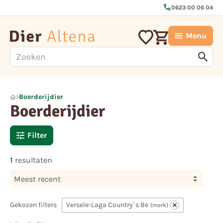
call
0623 00 06 04
Menu
Boerderijdier
Boerderijdier
Filter
1
resultaten
Meest recent
Gekozen filters
Versele-Laga Country`s Be
merk