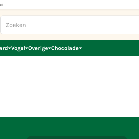
ad
ard
Vogel
Overige
Chocolade