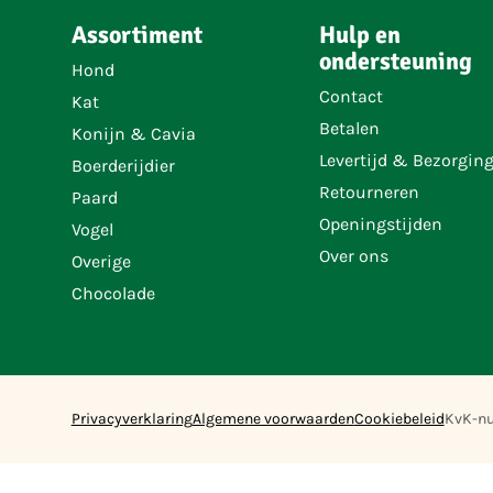
Assortiment
Hulp en
ondersteuning
Hond
Contact
Kat
Betalen
Konijn & Cavia
Levertijd & Bezorgin
Boerderijdier
Retourneren
Paard
Openingstijden
Vogel
Over ons
Overige
Chocolade
Privacyverklaring
Algemene voorwaarden
Cookiebeleid
KvK-n