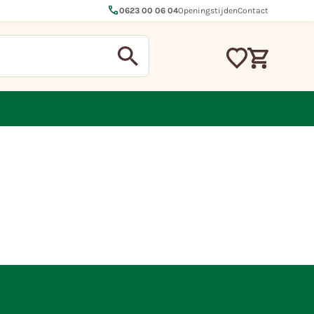
call
0623 00 06 04
Openingstijden
Contact