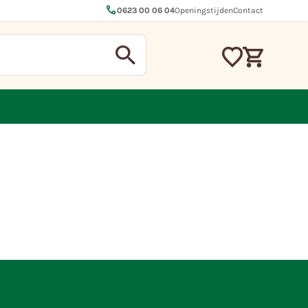
call
0623 00 06 04
Openingstijden
Contact