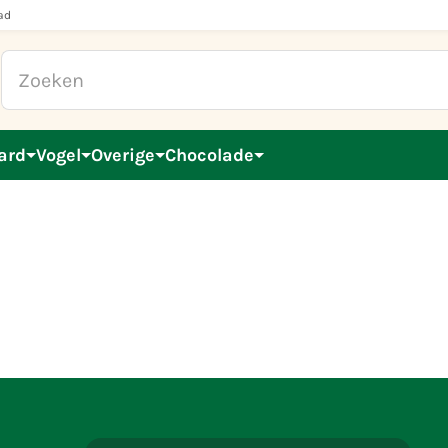
ad
ard
Vogel
Overige
Chocolade