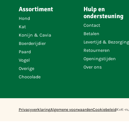
Assortiment
Hulp en
ondersteuning
Hond
Contact
Kat
Betalen
Konijn & Cavia
Levertijd & Bezorgin
Boerderijdier
Retourneren
Paard
Openingstijden
Vogel
Over ons
Overige
Chocolade
Privacyverklaring
Algemene voorwaarden
Cookiebeleid
KvK-n