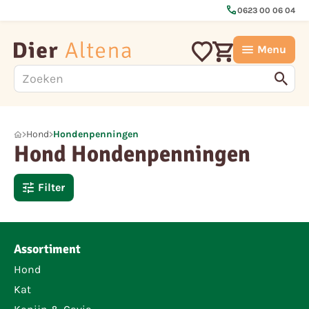
call
0623 00 06 04
Menu
Hond
Hondenpenningen
Hond Hondenpenningen
Filter
Assortiment
Hond
Kat