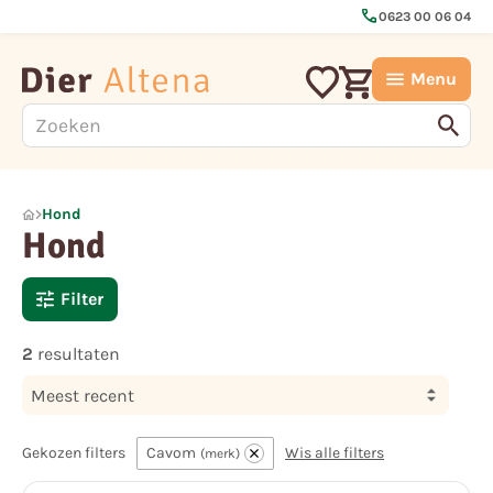
call
0623 00 06 04
Menu
Hond
Hond
Filter
2
resultaten
Meest recent
Gekozen filters
Cavom
Wis alle filters
merk