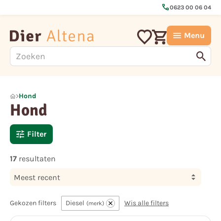
call
0623 00 06 04
Menu
Hond
Hond
Filter
17
resultaten
Meest recent
Gekozen filters
Diesel
Wis alle filters
merk