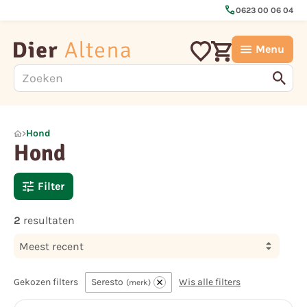
call
0623 00 06 04
Menu
Hond
Hond
Filter
2
resultaten
Meest recent
Gekozen filters
Seresto
Wis alle filters
merk