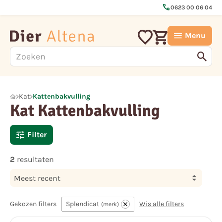
call
0623 00 06 04
Menu
Kat
Kattenbakvulling
Kat Kattenbakvulling
Filter
2
resultaten
Meest recent
Gekozen filters
Splendicat
Wis alle filters
merk