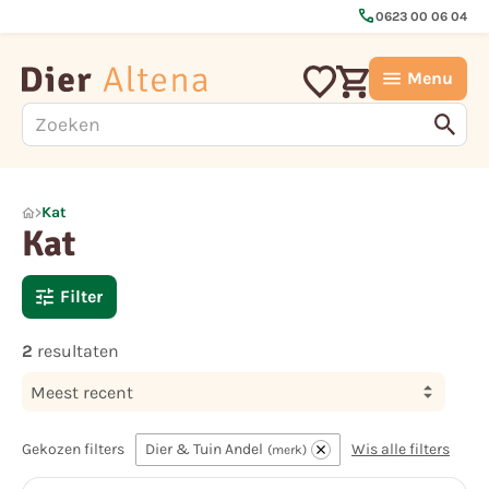
call
0623 00 06 04
Menu
Kat
Kat
Filter
2
resultaten
Meest recent
Gekozen filters
Dier & Tuin Andel
Wis alle filters
merk