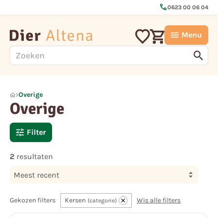
call
0623 00 06 04
Menu
Overige
Overige
Filter
2
resultaten
Meest recent
Gekozen filters
Kersen
Wis alle filters
categorie