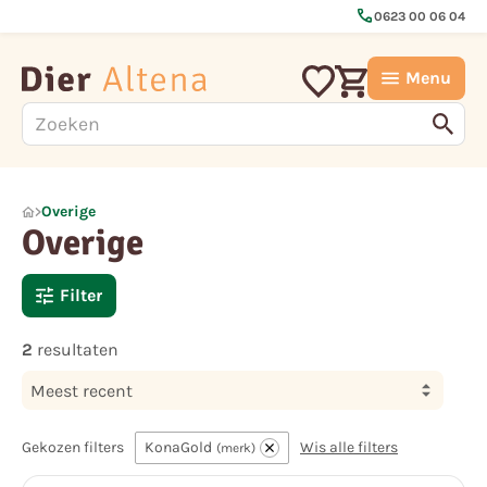
call
0623 00 06 04
Menu
Overige
Overige
Filter
2
resultaten
Meest recent
Gekozen filters
KonaGold
Wis alle filters
merk