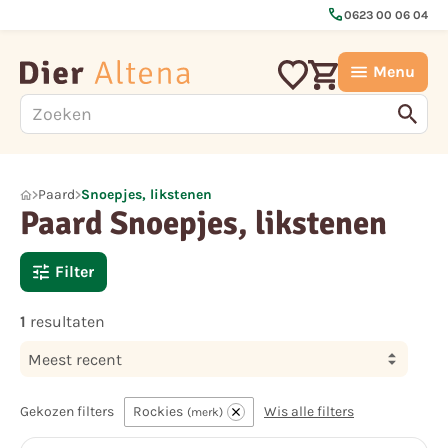
call
0623 00 06 04
Menu
Paard
Snoepjes, likstenen
Paard Snoepjes, likstenen
Filter
1
resultaten
Meest recent
Gekozen filters
Rockies
Wis alle filters
merk