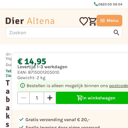
call
0623 00 06 04
Menu
€ 14,95
Vogel
Duif
Levertijd 1-3 werkdagen
Tabakstelen
EAN:
8715001205010
(lang)
Gewicht:
2 kg
T
Bestellen is alleen mogelijk binnen ons
postcode
a
b
In winkelwagen
a
k
check
Gratis verzending vanaf € 20,-
s
check
Snelle levering door eigen voorraad