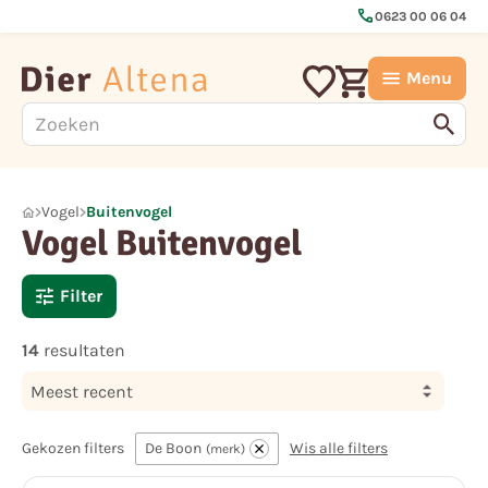
call
0623 00 06 04
Menu
Vogel
Buitenvogel
Vogel Buitenvogel
Filter
14
resultaten
Meest recent
Gekozen filters
De Boon
Wis alle filters
merk