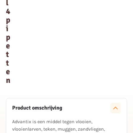
l
4
p
i
p
e
t
t
e
n
Product omschrijving
Advantix is een middel tegen vlooien,
vlooienlarven, teken, muggen, zandvliegen,