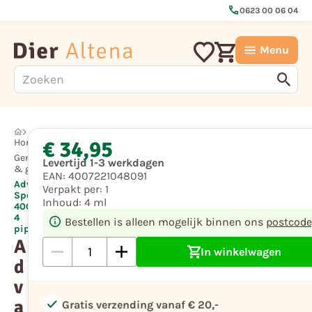
call
0623 00 06 04
Menu
€ 34,95
Hond
Geneesmiddelen
Levertijd 1-3 werkdagen
& gezondheid
EAN:
4007221048091
Advantix
Verpakt per:
1
Spot on
Inhoud:
4 ml
400 4 ml
4
Bestellen is alleen mogelijk binnen ons
postcode
pipetten
A
In winkelwagen
d
v
a
check
Gratis verzending vanaf € 20,-