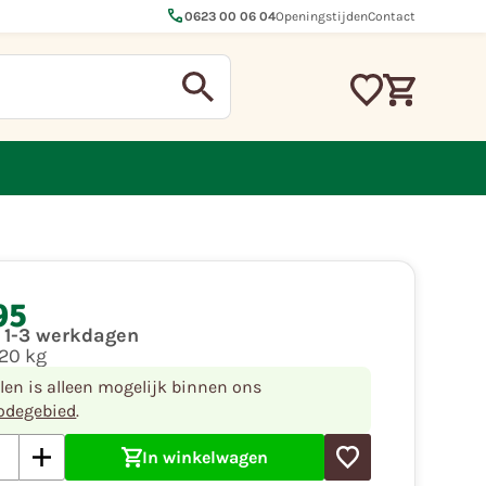
call
0623 00 06 04
Openingstijden
Contact
95
d 1-3 werkdagen
20 kg
llen is alleen mogelijk binnen ons
odegebied
.
In winkelwagen