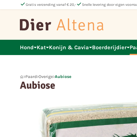
check
check
Gratis verzending vanaf € 20,-
Snelle levering door eigen voorra
Hond
Kat
Konijn & Cavia
Boerderijdier
Pa
Paard
Overige
Aubiose
Aubiose