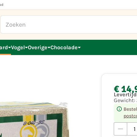
ad
ard
Vogel
Overige
Chocolade
€ 14,
Levertij
Gewicht:
Beste
postc