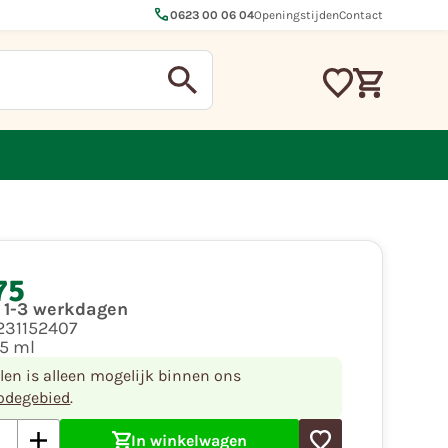
call
0623 00 06 04
Openingstijden
Contact
75
d 1-3 werkdagen
231152407
75 ml
llen is alleen mogelijk binnen ons
odegebied
.
In winkelwagen