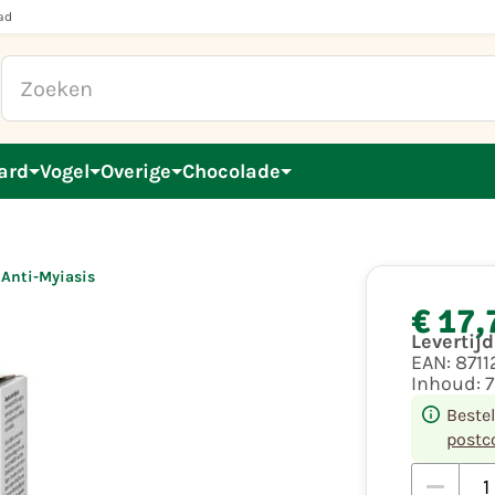
ad
ard
Vogel
Overige
Chocolade
Anti-Myiasis
€ 17,
Levertij
EAN:
8711
Inhoud:
Beste
postc