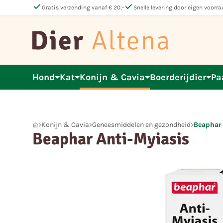
check
check
Gratis verzending vanaf € 20,-
Snelle levering door eigen voorra
Hond
Kat
Konijn & Cavia
Boerderijdier
Pa
Konijn & Cavia
Geneesmiddelen en gezondheid
Beaphar 
Beaphar Anti-Myiasis