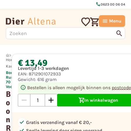
call
0623 00 06 04
Menu
€ 13,49
Hond
Kauwsnacks
Levertijd 1-3 werkdagen
Boon
EAN:
8712901072933
Runderkophuid
Gewicht:
616 gram
70 cm
Voordeelzak
Bestellen is alleen mogelijk binnen ons
postcode
B
In winkelwagen
o
o
n
check
Gratis verzending vanaf € 20,-
R
check
Snelle levering door eigen voorraad