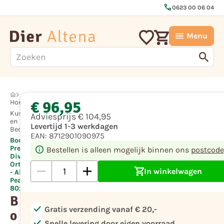
call
0623 00 06 04
Menu
€ 96,95
Hond
Kussens
Adviesprijs
€ 104,95
en
Levertijd 1-3 werkdagen
Bedden
EAN:
8712901090975
Boony
Premium
Bestellen is alleen mogelijk binnen ons
postcode
Divan
Orthopedisch
In winkelwagen
- Almond
Peach
80x60x25cm
B
check
Gratis verzending vanaf € 20,-
o
check
Snelle levering door eigen voorraad