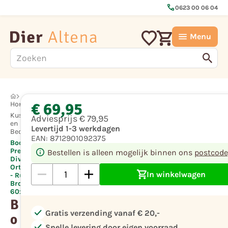
call
0623 00 06 04
Menu
€ 69,95
Hond
Kussens
Adviesprijs
€ 79,95
en
Levertijd 1-3 werkdagen
Bedden
EAN:
8712901092375
Boony
Premium
Bestellen is alleen mogelijk binnen ons
postcode
Divan
Orthopedisch
In winkelwagen
- Rusty
Brown
60x45x23 cm
B
check
Gratis verzending vanaf € 20,-
o
check
Snelle levering door eigen voorraad