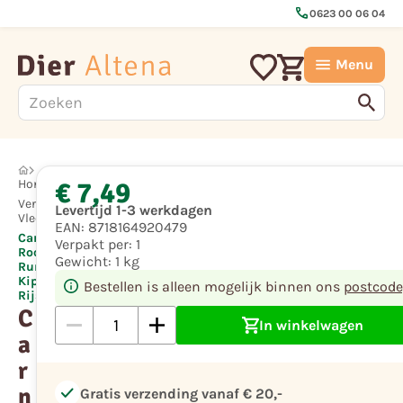
call
0623 00 06 04
Menu
€ 7,49
Hond
Vers
Levertijd 1-3 werkdagen
Vlees
EAN:
8718164920479
Carnibest
Verpakt per:
1
Rood
Gewicht:
1 kg
Rundvlees,
Kip en
Bestellen is alleen mogelijk binnen ons
postcode
Rijst 1 Kg
C
In winkelwagen
a
r
n
check
Gratis verzending vanaf € 20,-