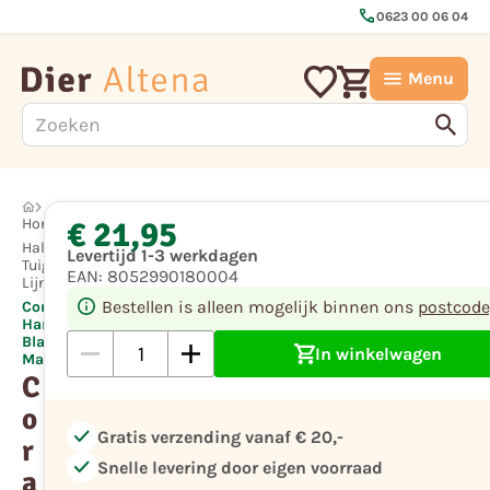
call
0623 00 06 04
Menu
€ 21,95
Hond
Halsbanden,
Levertijd 1-3 werkdagen
Tuigen en
EAN:
8052990180004
Lijnen
Bestellen is alleen mogelijk binnen ons
postcode
Coralpina
Harness
Blauw
In winkelwagen
Maat 1
C
o
check
Gratis verzending vanaf € 20,-
r
check
Snelle levering door eigen voorraad
a