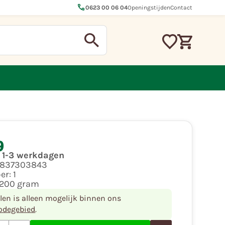
call
0623 00 06 04
Openingstijden
Contact
9
d 1-3 werkdagen
5837303843
per:
1
200 gram
llen is alleen mogelijk binnen ons
odegebied
.