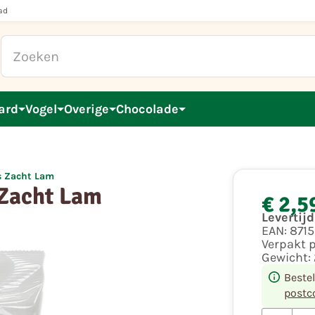
ad
ard
Vogel
Overige
Chocolade
ps Zacht Lam
 Zacht Lam
€ 2,5
Levertij
EAN:
871
Verpakt 
Gewicht:
Beste
postc