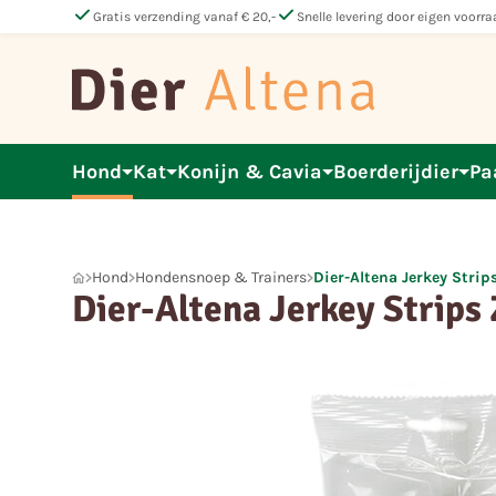
check
check
Gratis verzending vanaf € 20,-
Snelle levering door eigen voorra
Hond
Kat
Konijn & Cavia
Boerderijdier
Pa
Hond
Hondensnoep & Trainers
Dier-Altena Jerkey Stri
Dier-Altena Jerkey Strips