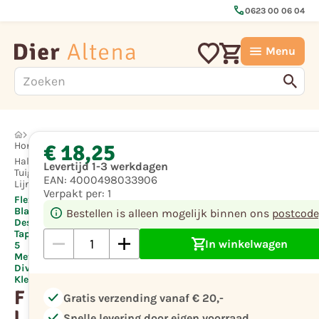
call
0623 00 06 04
Menu
€ 18,25
Hond
Halsbanden,
Levertijd 1-3 werkdagen
Tuigen en
EAN:
4000498033906
Lijnen
Verpakt per:
1
Flexi
Black
Bestellen is alleen mogelijk binnen ons
postcode
Design
Tape S
In winkelwagen
5
Meter,
Div
Kleuren
F
check
Gratis verzending vanaf € 20,-
l
check
Snelle levering door eigen voorraad