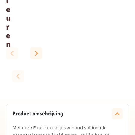
l
e
u
r
e
n
Product omschrijving
Met deze Flexi kun je jouw hond voldoende