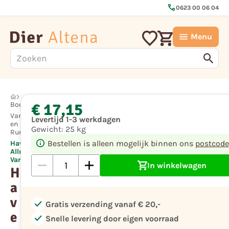
call
0623 00 06 04
Menu
€ 17,15
Boerderijdier
Varken
Levertijd 1-3 werkdagen
en
Gewicht:
25 kg
Rundvee
Bestellen is alleen mogelijk binnen ons
postcode
Havens Pig
Allround
Varkenskorrel
In winkelwagen
H
a
v
check
Gratis verzending vanaf € 20,-
e
check
Snelle levering door eigen voorraad