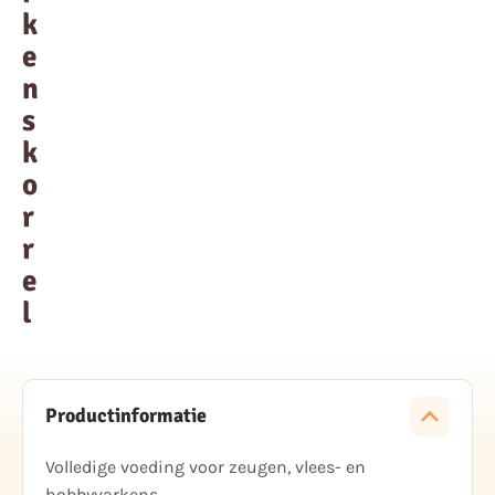
k
e
n
s
k
o
r
r
e
l
Productinformatie
Volledige voeding voor zeugen, vlees- en
hobbyvarkens.