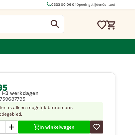
call
0623 00 06 04
Openingstijden
Contact
95
d 1-3 werkdagen
6759637795
llen is alleen mogelijk binnen ons
odegebied
.
In winkelwagen