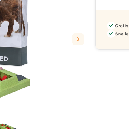
check
Gratis
check
Snelle