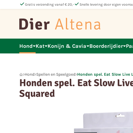
check
check
Gratis verzending vanaf € 20,-
Snelle levering door eigen voorra
Hond
Kat
Konijn & Cavia
Boerderijdier
Pa
Hond
Spellen en Speelgoed
Honden spel. Eat Slow Live 
Honden spel. Eat Slow Liv
Squared