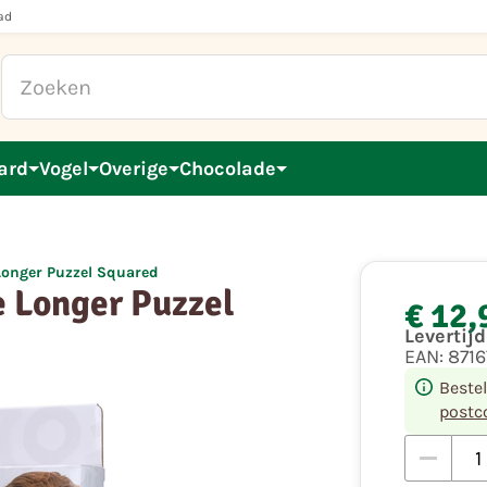
ad
ard
Vogel
Overige
Chocolade
Longer Puzzel Squared
e Longer Puzzel
€ 12,
Levertij
EAN:
871
Beste
postc