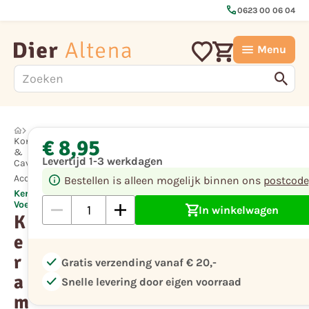
call
0623 00 06 04
Menu
€ 8,95
Konijn
&
Levertijd 1-3 werkdagen
Cavia
Accessoires
Bestellen is alleen mogelijk binnen ons
postcode
Keramische
Voer/Waterbak
In winkelwagen
K
e
r
check
Gratis verzending vanaf € 20,-
a
check
Snelle levering door eigen voorraad
m