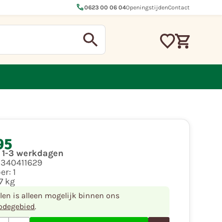
call
0623 00 06 04
Openingstijden
Contact
95
d 1-3 werkdagen
0340411629
per:
1
7 kg
llen is alleen mogelijk binnen ons
odegebied
.