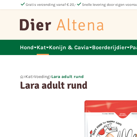
check
check
Gratis verzending vanaf € 20,-
Snelle levering door eigen voorra
Hond
Kat
Konijn & Cavia
Boerderijdier
Pa
Kat
Voeding
Lara adult rund
Lara adult rund