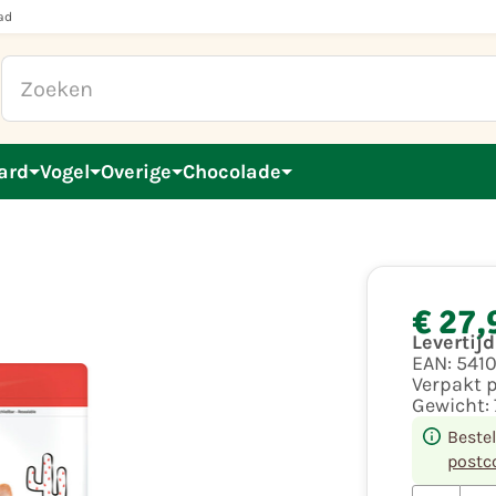
ad
ard
Vogel
Overige
Chocolade
€ 27,
Levertij
EAN:
541
Verpakt 
Gewicht:
Beste
postc