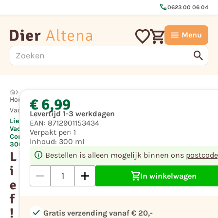
call
0623 00 06 04
Menu
€ 6,99
Hond
Vachtverzorging
Levertijd 1-3 werkdagen
Lief!
EAN:
8712901153434
Vachtverzorging
Verpakt per:
1
Conditioner
Inhoud:
300 ml
300 ml
L
Bestellen is alleen mogelijk binnen ons
postcode
i
In winkelwagen
e
f
!
check
Gratis verzending vanaf € 20,-