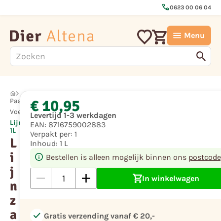
call
0623 00 06 04
Menu
€ 10,95
Paard
Voeding
Levertijd 1-3 werkdagen
Lijnzaadolie
EAN:
8716759002883
1L
Verpakt per:
1
L
Inhoud:
1 L
i
Bestellen is alleen mogelijk binnen ons
postcode
j
In winkelwagen
n
z
a
check
Gratis verzending vanaf € 20,-