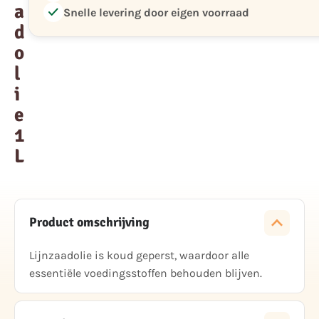
a
check
Snelle levering door eigen voorraad
d
o
l
i
e
1
L
Product omschrijving
Lijnzaadolie is koud geperst, waardoor alle
essentiële voedingsstoffen behouden blijven.