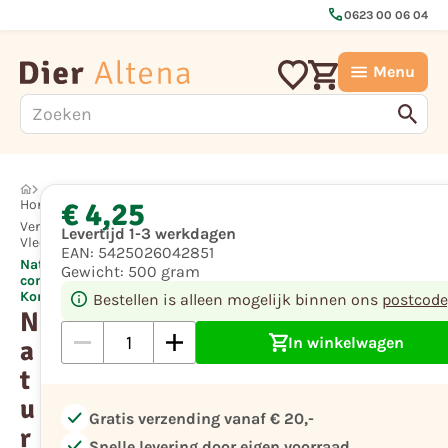
call
0623 00 06 04
Menu
€ 4,25
Hond
Vers
Levertijd 1-3 werkdagen
Vlees
EAN:
5425026042851
Naturis
Gewicht:
500 gram
compleet
Konijn
Bestellen is alleen mogelijk binnen ons
postcode
N
In winkelwagen
a
t
u
check
Gratis verzending vanaf € 20,-
r
check
Snelle levering door eigen voorraad