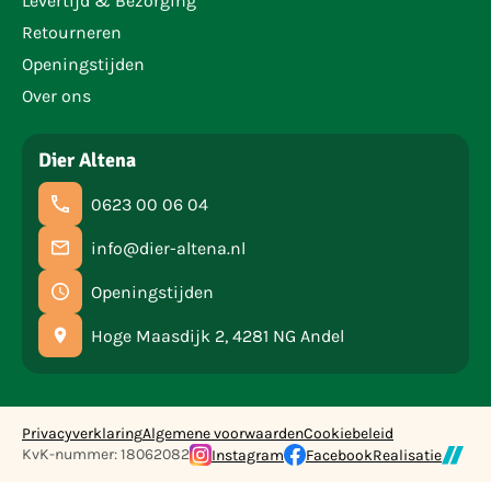
Levertijd & Bezorging
Retourneren
Openingstijden
Over ons
Dier Altena
0623 00 06 04
info@dier-altena.nl
Openingstijden
Hoge Maasdijk 2, 4281 NG Andel
Privacyverklaring
Algemene voorwaarden
Cookiebeleid
KvK-nummer: 18062082
Instagram
Facebook
Realisatie