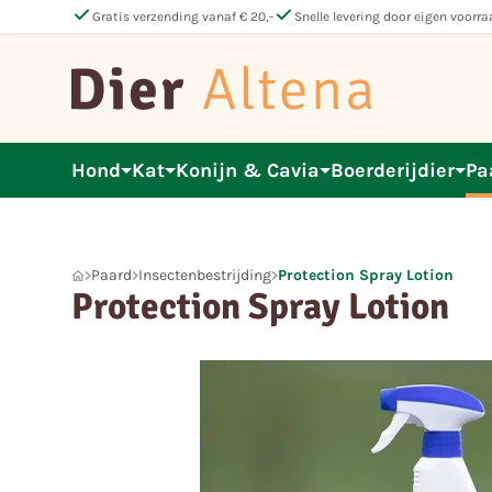
check
check
Gratis verzending vanaf € 20,-
Snelle levering door eigen voorra
Hond
Kat
Konijn & Cavia
Boerderijdier
Pa
Paard
Insectenbestrijding
Protection Spray Lotion
Protection Spray Lotion