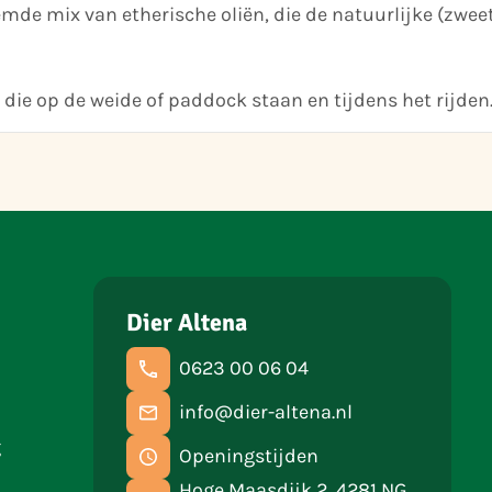
emde mix van etherische oliën, die de natuurlijke (zwee
 die op de weide of paddock staan en tijdens het rijden
Dier Altena
0623 00 06 04
info@dier-altena.nl
g
Openingstijden
Hoge Maasdijk 2, 4281 NG