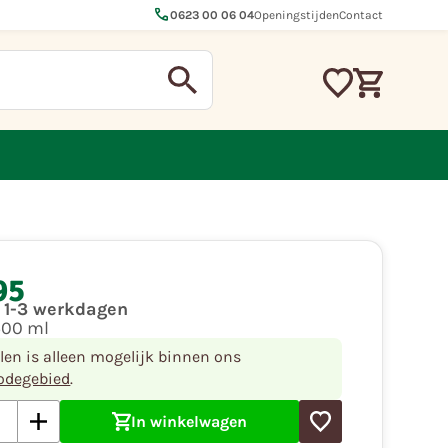
call
0623 00 06 04
Openingstijden
Contact
95
d 1-3 werkdagen
500 ml
llen is alleen mogelijk binnen ons
odegebied
.
In winkelwagen