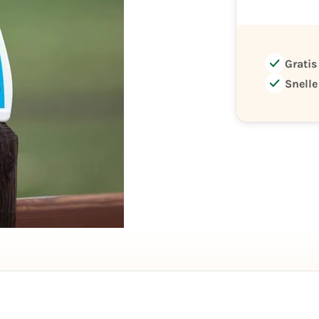
check
Gratis
check
Snelle