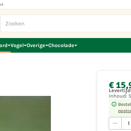
ad
ard
Vogel
Overige
Chocolade
€ 15,
Levertij
Inhoud:
Beste
postc