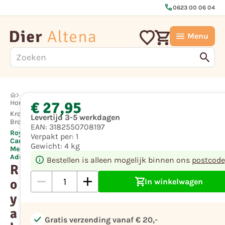
call
0623 00 06 04
Menu
€ 27,95
Hond
Krokante
Levertijd 3-5 werkdagen
Brok
EAN:
3182550708197
Royal
Verpakt per:
1
Canin
Gewicht:
4 kg
Medium
Adult
Bestellen is alleen mogelijk binnen ons
postcode
R
o
In winkelwagen
y
a
check
Gratis verzending vanaf € 20,-