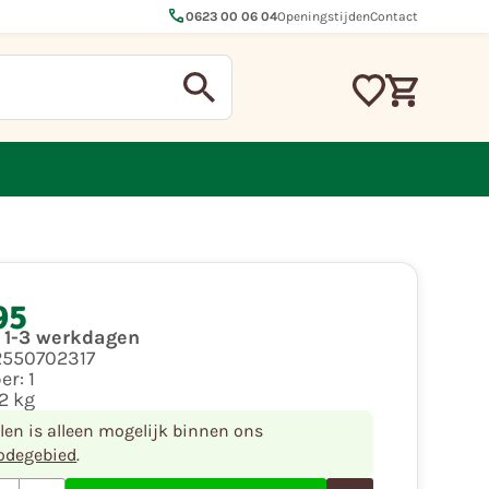
call
0623 00 06 04
Openingstijden
Contact
95
d 1-3 werkdagen
2550702317
per:
1
2 kg
llen is alleen mogelijk binnen ons
odegebied
.