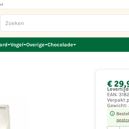
ad
ard
Vogel
Overige
Chocolade
€ 29,
Levertij
EAN:
318
Verpakt 
Gewicht:
Beste
postc