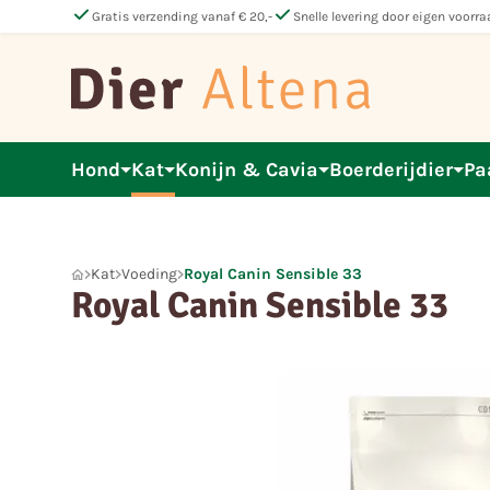
check
check
Gratis verzending vanaf € 20,-
Snelle levering door eigen voorra
Hond
Kat
Konijn & Cavia
Boerderijdier
Pa
Kat
Voeding
Royal Canin Sensible 33
Royal Canin Sensible 33