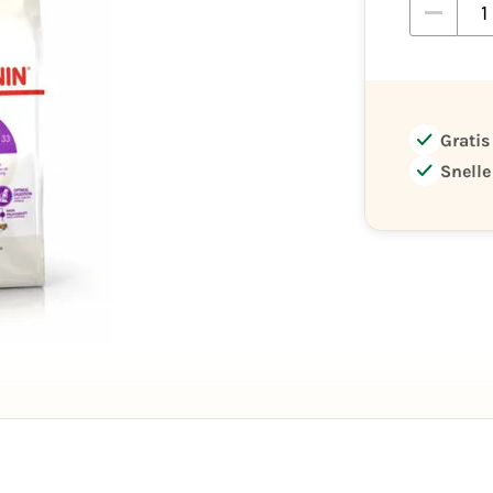
check
Gratis
check
Snelle