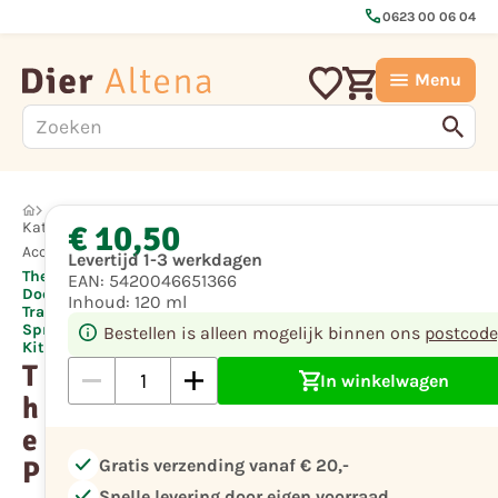
call
0623 00 06 04
Menu
€ 10,50
Kat
Accessoires
Levertijd 1-3 werkdagen
The Pet
EAN:
5420046651366
Doctor
Inhoud:
120 ml
Training
Spray
Bestellen is alleen mogelijk binnen ons
postcode
Kittens
T
In winkelwagen
h
e
check
P
Gratis verzending vanaf € 20,-
check
Snelle levering door eigen voorraad