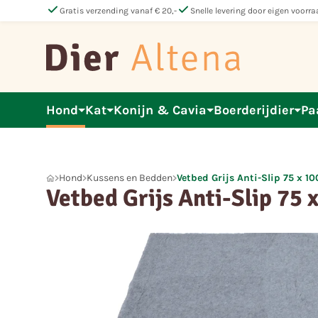
check
check
Gratis verzending vanaf € 20,-
Snelle levering door eigen voorra
Hond
Kat
Konijn & Cavia
Boerderijdier
Pa
Hond
Kussens en Bedden
Vetbed Grijs Anti-Slip 75 x 1
Vetbed Grijs Anti-Slip 75 