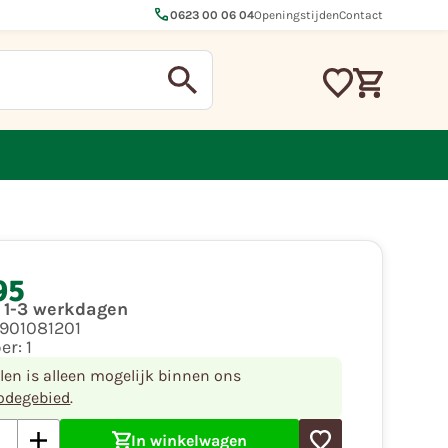
call
0623 00 06 04
Openingstijden
Contact
95
d 1-3 werkdagen
2901081201
per:
1
llen is alleen mogelijk binnen ons
odegebied
.
In winkelwagen