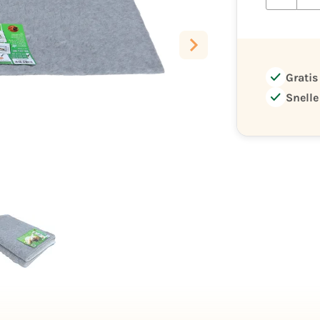
check
Gratis
check
Snelle