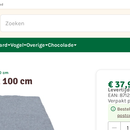
ad
ard
Vogel
Overige
Chocolade
00 cm
x 100 cm
€ 37,
Levertij
EAN:
871
Verpakt 
Beste
postc