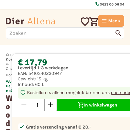
call
0623 00 06 04
Menu
€ 17,79
Konijn
&
Levertijd 1-3 werkdagen
Cavia
EAN:
5410340230947
Bodembedekkers
Gewicht:
15 kg
Wood Bedding
Inhoud:
60 L
Beukenhoutsnippers
no6
Bestellen is alleen mogelijk binnen ons
postcode
W
o
In winkelwagen
o
d
check
Gratis verzending vanaf € 20,-