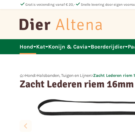
check
check
Gratis verzending vanaf € 20,-
Snelle levering door eigen voorra
Hond
Kat
Konijn & Cavia
Boerderijdier
Pa
Hond
Halsbanden, Tuigen en Lijnen
Zacht Lederen riem
Zacht Lederen riem 16mm