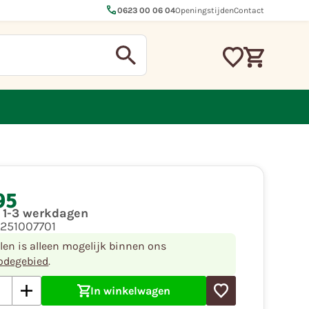
call
0623 00 06 04
Openingstijden
Contact
95
d 1-3 werkdagen
5251007701
llen is alleen mogelijk binnen ons
odegebied
.
In winkelwagen