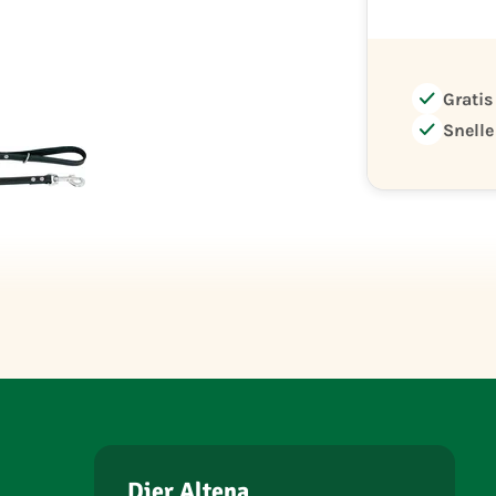
check
Gratis
check
Snelle
Dier Altena