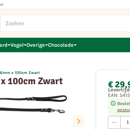
ad
ard
Vogel
Overige
Chocolade
 16mm x 100cm Zwart
 x 100cm Zwart
€ 29,
Levertij
EAN:
541
Beste
postc