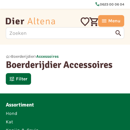
call
0623 00 06 04
Menu
Boerderijdier
Accessoires
Boerderijdier Accessoires
Filter
Assortiment
Hond
Kat