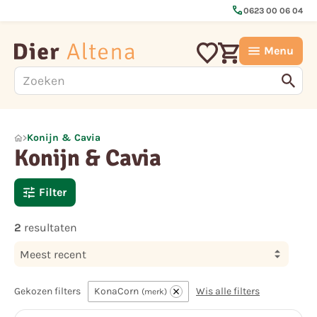
call
0623 00 06 04
Menu
Konijn & Cavia
Konijn & Cavia
Filter
2
resultaten
Meest recent
Gekozen filters
KonaCorn
Wis alle filters
merk