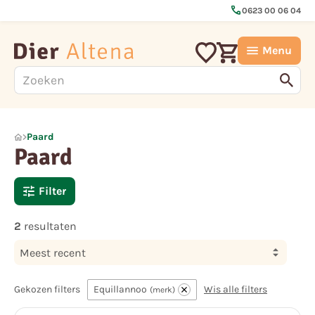
call
0623 00 06 04
Menu
Paard
Paard
Filter
2
resultaten
Meest recent
Gekozen filters
Equillannoo
Wis alle filters
merk