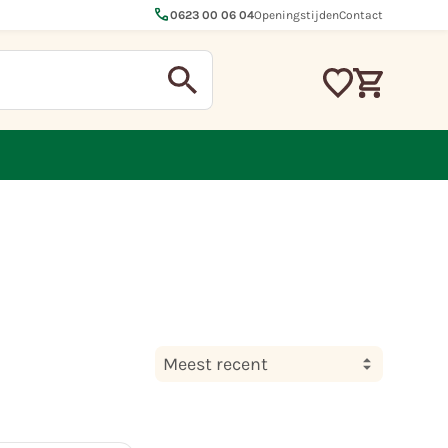
call
0623 00 06 04
Openingstijden
Contact
Meest recent