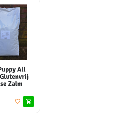
Puppy All
Glutenvrij
rse Zalm