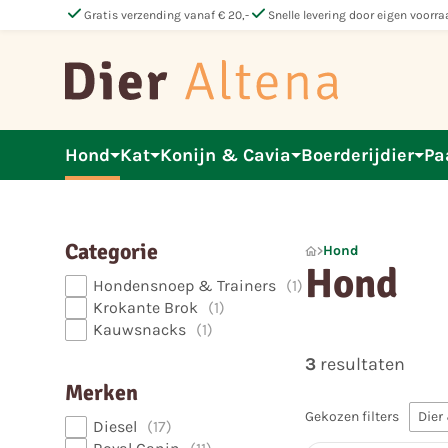
check
check
Gratis verzending vanaf € 20,-
Snelle levering door eigen voorra
Hond
Kat
Konijn & Cavia
Boerderijdier
Pa
Categorie
Hond
Hond
Hondensnoep & Trainers
1
Krokante Brok
1
Kauwsnacks
1
3
resultaten
Merken
Gekozen filters
Dier
Diesel
17