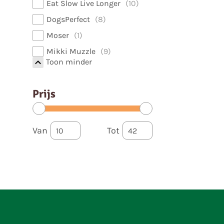
Eat Slow Live Longer
10
DogsPerfect
8
Moser
1
Mikki Muzzle
9
Toon minder
Prijs
Van
Tot