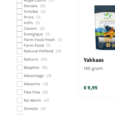
Royal Canin
11
Renske
2
Smolke
5
Prins
1
Hill’s
1
Cavom
2
Energique
1
Farm Food Fresh
1
Farm Food
1
Natural Petfood
4
Yakkaas
Naturis
15
Beaphar
6
140 gram
Advantage
3
Advantix
3
€ 9,95
Flea Free
6
No Worm
4
Seresto
2