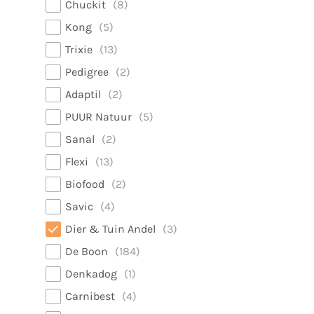
Chuckit
8
Kong
5
Trixie
13
Pedigree
2
Adaptil
2
PUUR Natuur
5
Sanal
2
Flexi
13
Biofood
2
Savic
4
Dier & Tuin Andel
3
De Boon
184
Denkadog
1
Carnibest
4