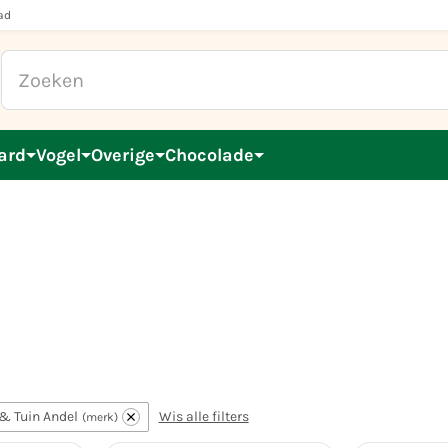
ad
ard
Vogel
Overige
Chocolade
 & Tuin Andel
Wis alle filters
merk