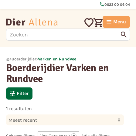
call
0623 00 06 04
Menu
Boerderijdier
Varken en Rundvee
Boerderijdier Varken en
Rundvee
Filter
1
resultaten
Meest recent
Gekozen filters
Van Gorp
Wis alle filters