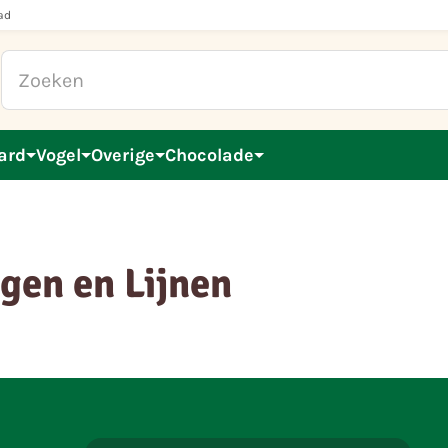
ad
ard
Vogel
Overige
Chocolade
gen en Lijnen