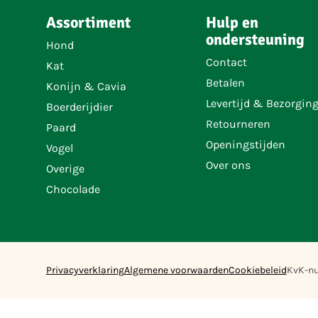
Assortiment
Hulp en
ondersteuning
Hond
Contact
Kat
Betalen
Konijn & Cavia
Levertijd & Bezorgin
Boerderijdier
Retourneren
Paard
Openingstijden
Vogel
Over ons
Overige
Chocolade
Privacyverklaring
Algemene voorwaarden
Cookiebeleid
KvK-n