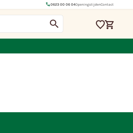
call
0623 00 06 04
Openingstijden
Contact