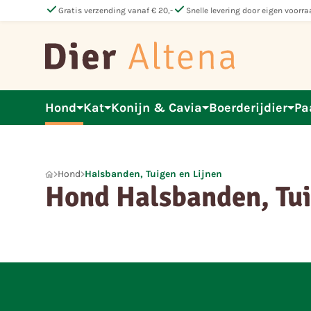
check
check
Gratis verzending vanaf € 20,-
Snelle levering door eigen voorra
Hond
Kat
Konijn & Cavia
Boerderijdier
Pa
Hond
Halsbanden, Tuigen en Lijnen
Hond Halsbanden, Tui