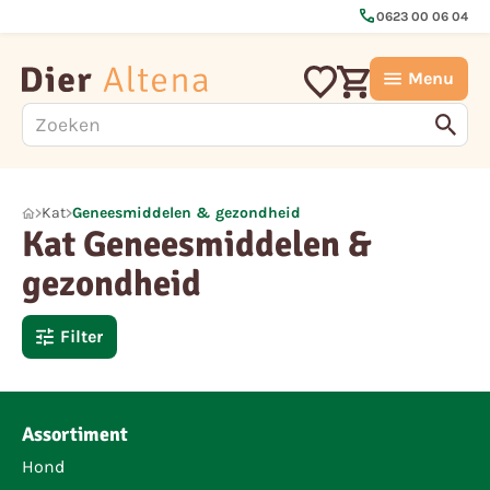
call
0623 00 06 04
Menu
Kat
Geneesmiddelen & gezondheid
Kat Geneesmiddelen &
gezondheid
Filter
Assortiment
Hond